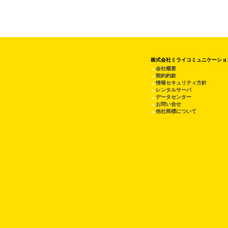
株式会社ミライコミュニケーショ
会社概要
＞
契約約款
＞
情報セキュリティ方針
＞
レンタルサーバ
＞
データセンター
＞
お問い合せ
＞
他社商標について
＞