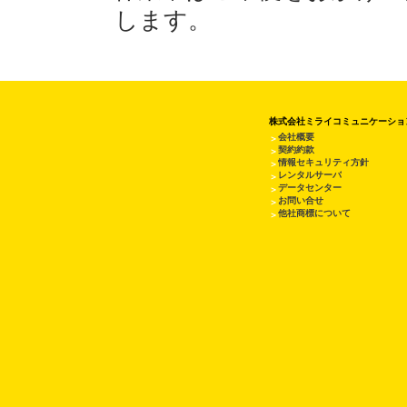
します。
株式会社ミライコミュニケーショ
会社概要
＞
契約約款
＞
情報セキュリティ方針
＞
レンタルサーバ
＞
データセンター
＞
お問い合せ
＞
他社商標について
＞